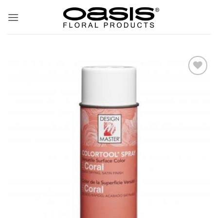
ข้าม
ไป
ยัง
เนื้อหา
Add
to
wishlist