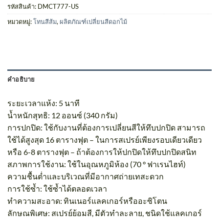
รหัสสินค้า:
DMCT777-US
หมวดหมู่:
โทนสีส้ม
,
ผลิตภัณฑ์เปลี่ยนสีดอกไม้
คำอธิบาย
ระยะเวลาแห้ง: 5 นาที
น้ำหนักสุทธิ: 12 ออนซ์ (340 กรัม)
การปกปิด: ใช้กับงานที่ต้องการเปลี่ยนสีให้ทึบปกปิด สามารถ
ใช้ได้สูงสุด 16 ตารางฟุต – ในการสเปรย์เพียงรอบเดียวเดียว
หรือ 6-8 ตารางฟุต – ถ้าต้องการให้ปกปิดให้ทึบปกปิดสนิท
สภาพการใช้งาน: ใช้ในอุณหภูมิห้อง (70 ° ฟาเรนไฮท์)
ความชื้นต่ำและบริเวณที่มีอากาศถ่ายเทสะดวก
การใช้ซ้ำ: ใช้ซ้ำได้ตลอดเวลา
ทำความสะอาด: ทินเนอร์แลคเกอร์หรืออะซิโตน
ลักษณพิเศษ: สเปรย์ย้อมสี, มีตัวทำละลาย, ชนิดใช้แลคเกอร์