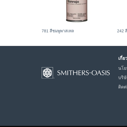
781 สีชมพูพาสเทล
242 
เกี่
นโย
บริษ
ติดต