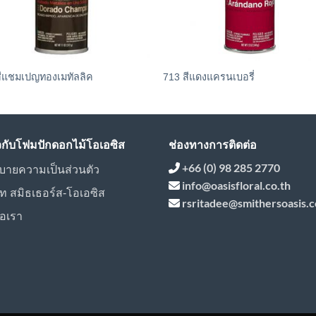
สีแชมเปญทองเมทัลลิค
713 สีแดงแครนเบอรี่
ยวกับโฟมปักดอกไม้โอเอซิส
ช่องทางการติดต่อ
+66 (0) 98 285 2770
บายความเป็นส่วนตัว
info@oasisfloral.co.th
ัท สมิธเธอร์ส-โอเอซิส
rsritadee@smithersoasis.
่อเรา