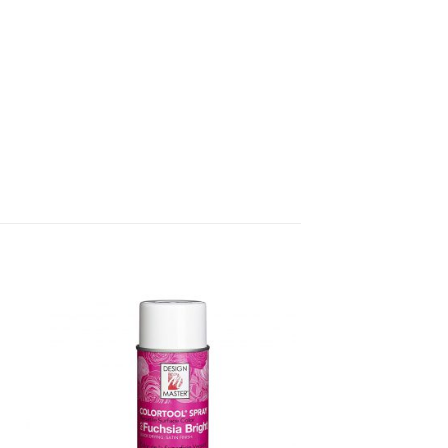
dd
Add
o
to
list
wishlist