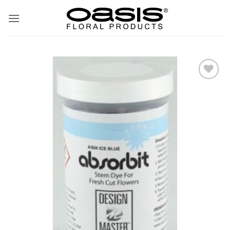
ข้าม
ไป
ยัง
เนื้อหา
Add
to
wishlist