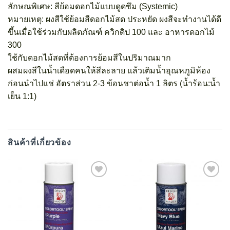
ลักษณพิเศษ: สีย้อมดอกไม้แบบดูดซึม (Systemic)
หมายเหตุ: ผงสีใช้ย้อมสีดอกไม้สด ประหยัด ผงสีจะทำงานได้ดี
ขึ้นเมื่อใช้ร่วมกับผลิตภัณฑ์ ควิกดิป 100 และ อาหารดอกไม้
300
ใช้กับดอกไม้สดที่ต้องการย้อมสีในปริมาณมาก
ผสมผงสีในน้ำเดือดคนให้สีละลาย แล้วเติมน้ำอุณหภูมิห้อง
ก่อนนำไปแช่ อัตราส่วน 2-3 ข้อนชาต่อน้ำ 1 ลิตร (น้ำร้อน:น้ำ
เย็น 1:1)
สินค้าที่เกี่ยวข้อง
Add
Add
to
to
wishlist
wishlist