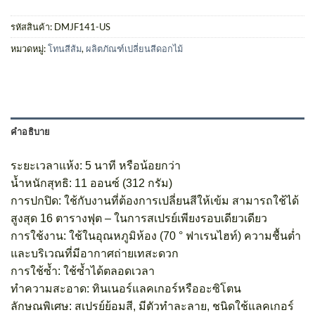
รหัสสินค้า:
DMJF141-US
หมวดหมู่:
โทนสีส้ม
,
ผลิตภัณฑ์เปลี่ยนสีดอกไม้
คำอธิบาย
ระยะเวลาแห้ง: 5 นาที หรือน้อยกว่า
น้ำหนักสุทธิ: 11 ออนซ์ (312 กรัม)
การปกปิด: ใช้กับงานที่ต้องการเปลี่ยนสีให้เข้ม สามารถใช้ได้
สูงสุด 16 ตารางฟุต – ในการสเปรย์เพียงรอบเดียวเดียว
การใช้งาน: ใช้ในอุณหภูมิห้อง (70 ° ฟาเรนไฮท์) ความชื้นต่ำ
และบริเวณที่มีอากาศถ่ายเทสะดวก
การใช้ซ้ำ: ใช้ซ้ำได้ตลอดเวลา
ทำความสะอาด: ทินเนอร์แลคเกอร์หรืออะซิโตน
ลักษณพิเศษ: สเปรย์ย้อมสี, มีตัวทำละลาย, ชนิดใช้แลคเกอร์