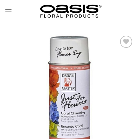
ข้าม
ไป
ยัง
เนื้อหา
Add
to
wishlist