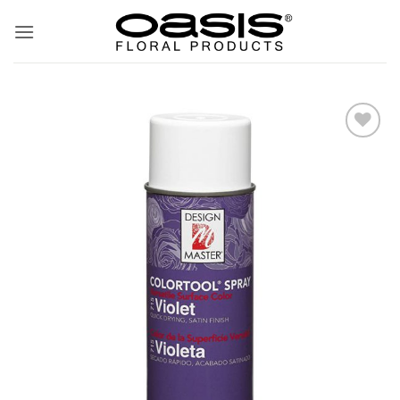
ข้าม
ไป
ยัง
เนื้อหา
Add
to
wishlist