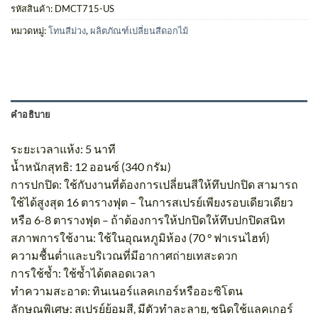
รหัสสินค้า:
DMCT715-US
หมวดหมู่:
โทนสีม่วง
,
ผลิตภัณฑ์เปลี่ยนสีดอกไม้
คำอธิบาย
ระยะเวลาแห้ง: 5 นาที
น้ำหนักสุทธิ: 12 ออนซ์ (340 กรัม)
การปกปิด: ใช้กับงานที่ต้องการเปลี่ยนสีให้ทึบปกปิด สามารถ
ใช้ได้สูงสุด 16 ตารางฟุต – ในการสเปรย์เพียงรอบเดียวเดียว
หรือ 6-8 ตารางฟุต – ถ้าต้องการให้ปกปิดให้ทึบปกปิดสนิท
สภาพการใช้งาน: ใช้ในอุณหภูมิห้อง (70 ° ฟาเรนไฮท์)
ความชื้นต่ำและบริเวณที่มีอากาศถ่ายเทสะดวก
การใช้ซ้ำ: ใช้ซ้ำได้ตลอดเวลา
ทำความสะอาด: ทินเนอร์แลคเกอร์หรืออะซิโตน
ลักษณพิเศษ: สเปรย์ย้อมสี, มีตัวทำละลาย, ชนิดใช้แลคเกอร์