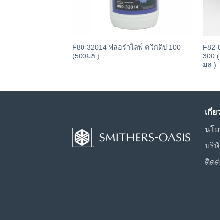
F80-32014 ฟลอร่าไลฟ์ ควิกดิป 100
F82-
(500มล.)
300 (
มล.)
เกี่
นโย
บริษ
ติดต