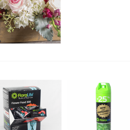
Add
A
to
t
wishlist
wish