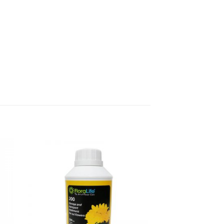
dd
Add
o
to
list
wishlist