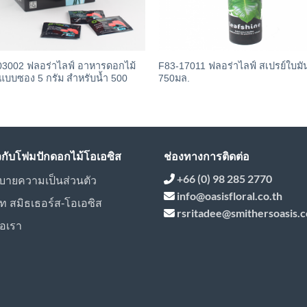
03002 ฟลอร่าไลฟ์ อาหารดอกไม้
F83-17011 ฟลอร่าไลฟ์ สเปรย์ใบมั
แบบซอง 5 กรัม สำหรับน้ำ 500
750มล.
ยวกับโฟมปักดอกไม้โอเอซิส
ช่องทางการติดต่อ
+66 (0) 98 285 2770
บายความเป็นส่วนตัว
info@oasisfloral.co.th
ัท สมิธเธอร์ส-โอเอซิส
rsritadee@smithersoasis.
่อเรา