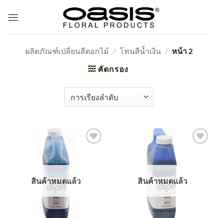
ข้าม
ไป
ยัง
เนื้อหา
ผลิตภัณฑ์เปลี่ยนสีดอกไม้
/
โทนสีน้ำเงิน
/
หน้า 2
คัดกรอง
Add
Add
to
to
wishlist
wishlist
สินค้าหมดแล้ว
สินค้าหมดแล้ว