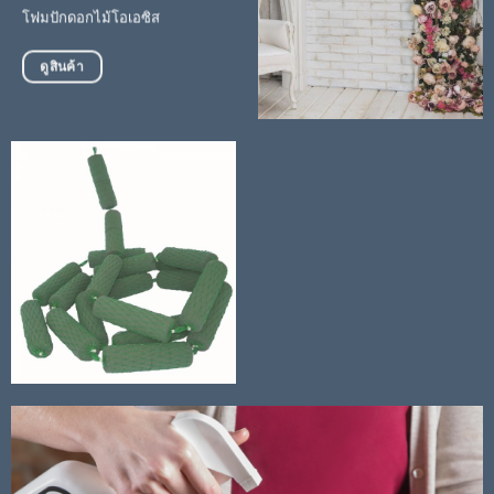
โฟมปักดอกไม้โอเอซิส
ดูสินค้า